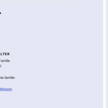
r
LTER
Familie
V.
s-familie-
-Website